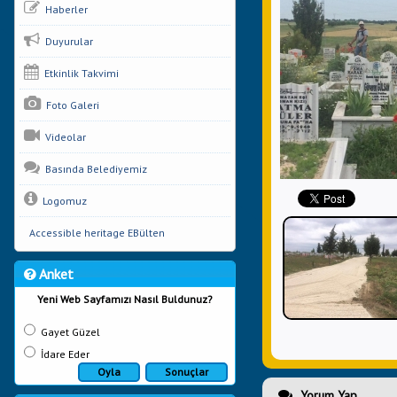
Haberler
Duyurular
Etkinlik Takvimi
Foto Galeri
Videolar
Basında Belediyemiz
Logomuz
Accessible heritage EBülten
Anket
Yeni Web Sayfamızı Nasıl Buldunuz?
Gayet Güzel
İdare Eder
Oyla
Sonuçlar
Yorum Yap