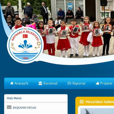
Anasayfa
Kurumsal
Raporlar
Projeler
Hızlı Menü
Mezarlıklar halkımı
BAŞKANIN MESAJI