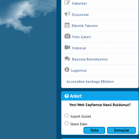
Haberler
Duyurular
Etkinlik Takvimi
Foto Galeri
Videolar
Basında Belediyemiz
Logomuz
Accessible heritage EBülten
Anket
Yeni Web Sayfamızı Nasıl Buldunuz?
Gayet Güzel
İdare Eder
Oyla
Sonuçlar