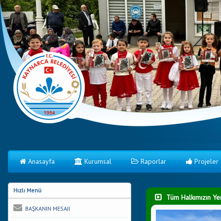
Anasayfa
Kurumsal
Raporlar
Projeler
Hızlı Menü
Tüm Halkımızın Yeni
BAŞKANIN MESAJI