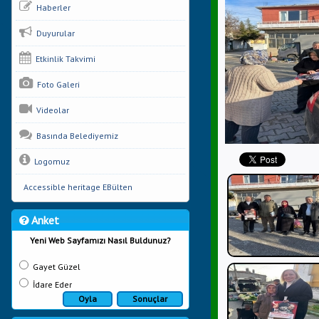
Haberler
Duyurular
Etkinlik Takvimi
Foto Galeri
Videolar
Basında Belediyemiz
Logomuz
Accessible heritage EBülten
Anket
Yeni Web Sayfamızı Nasıl Buldunuz?
Gayet Güzel
İdare Eder
Oyla
Sonuçlar