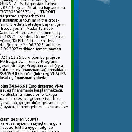
REG VI-A IPA Bulgaristan Türkiye
2027 Bölgesel Stratejisi kapsamında
 “BGTR0200037” sayılı “ENPORT
ntegrated approach to the
sustainable tourism in the cross-
simli, Sredets Belediye Başkanlığı’nın
ze Belediyesinin, Malko Tarnovo
Kaynarca Belediyesinin, Community
 - 1897" – Sredets Derneğinin, Sakin
eğinin, "KRISTTA" Ltd – Sredets"
k olduğu proje 24.06.2025 tarihinde
23.06.2027 tarihinde tamamlanması
.
 923.212,25 Euro olan bu projeye,
PA Bulgaristan Türkiye Programı
sel Stratejisi Programı aracılığıyla
tarafından eş-finansman sağlanmaktadır.
89.199,07 Euro'su (Interreg VI-A) IPA
ulusal eş finansman yoluyla
olan 34.846,61 Euro (Interreg VI-A)
usal eş finansmanla karşılanmaktadır.
kuruluşları arasında bir ortaklığa
anca sınır ötesi bölgesinde tutarlı ve
 yaratacak, girişimciliğin gelişmesi için
layacak, turizm gelirlerini artıracak ve
eğitim gezileri yoluyla
 yerel sanayilerin ihtiyaçlarına göre
güncel zorluklara uygun bilgi ve
e sürdürülebilir, sorumlu ve yüksek