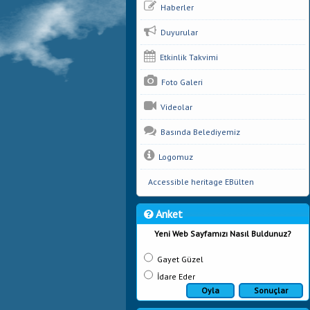
Haberler
Duyurular
Etkinlik Takvimi
Foto Galeri
Videolar
Basında Belediyemiz
Logomuz
Accessible heritage EBülten
Anket
Yeni Web Sayfamızı Nasıl Buldunuz?
Gayet Güzel
İdare Eder
Oyla
Sonuçlar