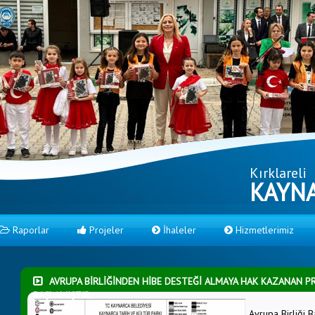
Kırklareli
KAYNA
Raporlar
Projeler
İhaleler
Hizmetlerimiz
AVRUPA BİRLİĞİNDEN HİBE DESTEĞİ ALMAYA HAK KAZANAN 
BAŞLAMIŞTIR.
Avrupa Birliği B