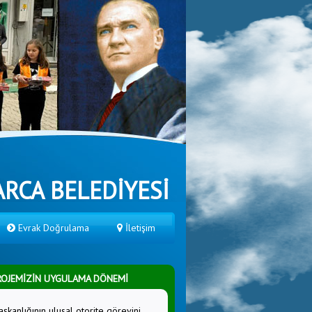
RCA BELEDİYESİ
Evrak Doğrulama
İletişim
PROJEMİZİN UYGULAMA DÖNEMİ
aşkanlığının ulusal otorite görevini