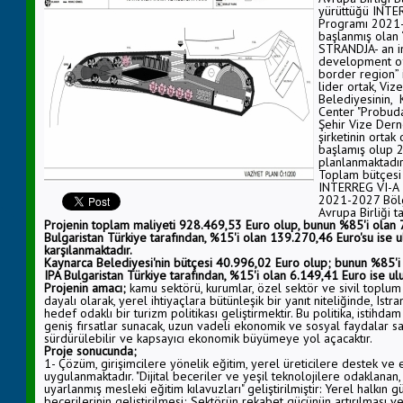
yürüttüğü INTER
Programı 2021-
başlanmış olan
STRANDJA- an i
development of 
border region” i
lider ortak, Vi
Belediyesinin, 
Center "Probuda
Şehir Vize Dern
şirketinin orta
başlamış olup 
planlanmaktadır
Toplam bütçesi
INTERREG VI-A I
2021-2027 Bölge
Avrupa Birliği 
Projenin toplam maliyeti 928.469,53 Euro olup, bunun %85'i olan 7
Bulgaristan Türkiye tarafından, %15'i olan 139.270,46 Euro'su ise 
karşılanmaktadır.
Kaynarca Belediyesi'nin bütçesi 40.996,02 Euro olup; bunun %85'i 
IPA Bulgaristan Türkiye tarafından, %15'i olan 6.149,41 Euro ise ul
Projenin amacı;
kamu sektörü, kurumlar, özel sektör ve sivil toplum 
dayalı olarak, yerel ihtiyaçlara bütünleşik bir yanıt niteliğinde, Istr
hedef odaklı bir turizm politikası geliştirmektir. Bu politika, istihdam
geniş fırsatlar sunacak, uzun vadeli ekonomik ve sosyal faydalar sağ
sürdürülebilir ve kapsayıcı ekonomik büyümeye yol açacaktır.
Proje sonucunda;
1- Çözüm, girişimcilere yönelik eğitim, yerel üreticilere destek ve 
uygulanmaktadır. "Dijital beceriler ve yeşil teknolojilere odaklanan,
uyarlanmış mesleki eğitim kılavuzları" geliştirilmiştir: Yerel halkın 
becerilerinin geliştirilmesi; Sektörün rekabet gücünün artırılması v