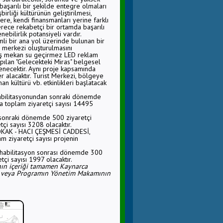
a başarılı bir şekilde entegre olmaları
birliği kültürünün geliştirilmesi,
re, kendi finansmanları yerine farklı
derece rekabetçi bir ortamda başarılı
ebilirlik potansiyeli vardır.
mli bir ana yol üzerinde bulunan bir
zm merkezi oluşturulmasını
dış mekan su geçirmez LED reklam
ılan "Gelecekteki Miras" belgesel
enecektir. Aynı proje kapsamında
r alacaktır. Turist Merkezi, bölgeye
n kültürü vb. etkinlikleri başlatacak
rehabilitasyonundan sonraki dönemde
a toplam ziyaretçi sayısı 14495
 sonraki dönemde 500 ziyaretçi
i sayısı 3208 olacaktır.
SOKAK - HACI ÇEŞMESİ CADDESİ,
 ziyaretçi sayısı projenin
ehabilitasyon sonrası dönemde 300
çi sayısı 1997 olacaktır.
ının içeriği tamamen Kaynarca
in veya Programın Yönetim Makamının