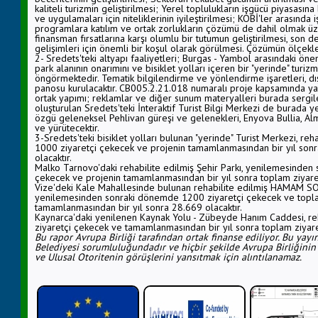
kaliteli turizmin geliştirilmesi; Yerel toplulukların işgücü piyasasın
ve uygulamaları için niteliklerinin iyileştirilmesi; KOBİ'ler arasında iş
programlara katılım ve ortak zorlukların çözümü de dahil olmak üze
finansman fırsatlarına karşı olumlu bir tutumun geliştirilmesi, son 
gelişimleri için önemli bir koşul olarak görülmesi. Çözümün ölçeklen
2- Sredets'teki altyapı faaliyetleri; Burgas - Yambol arasındaki öne
park alanının onarımını ve bisiklet yolları içeren bir "yerinde" turi
öngörmektedir. Tematik bilgilendirme ve yönlendirme işaretleri, 
panosu kurulacaktır. CB005.2.21.018 numaralı proje kapsamında yap
ortak yapımı; reklamlar ve diğer sunum materyalleri burada sergil
oluşturulan Sredets'teki İnteraktif Turist Bilgi Merkezi de burada ye
özgü geleneksel Pehlivan güreşi ve gelenekleri, Enyova Bullia, Alma
ve yürütecektir.
3-Sredets'teki bisiklet yolları bulunan "yerinde" Turist Merkezi, 
1000 ziyaretçi çekecek ve projenin tamamlanmasından bir yıl sonr
olacaktır.
Malko Tarnovo'daki rehabilite edilmiş Şehir Parkı, yenilemesinden
çekecek ve projenin tamamlanmasından bir yıl sonra toplam ziyaretç
Vize'deki Kale Mahallesinde bulunan rehabilite edilmiş HAMAM 
yenilemesinden sonraki dönemde 1200 ziyaretçi çekecek ve toplam
tamamlanmasından bir yıl sonra 28.669 olacaktır.
Kaynarca'daki yenilenen Kaynak Yolu - Zübeyde Hanım Caddesi, r
ziyaretçi çekecek ve tamamlanmasından bir yıl sonra toplam ziyaret
Bu rapor Avrupa Birliği tarafından ortak finanse ediliyor. Bu yay
Belediyesi sorumluluğundadır ve hiçbir şekilde Avrupa Birliğin
ve Ulusal Otoritenin görüşlerini yansıtmak için alıntılanamaz.