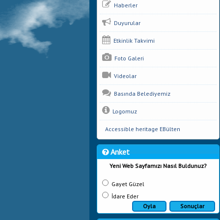
Haberler
Duyurular
Etkinlik Takvimi
Foto Galeri
Videolar
Basında Belediyemiz
Logomuz
Accessible heritage EBülten
Anket
Yeni Web Sayfamızı Nasıl Buldunuz?
Gayet Güzel
İdare Eder
Oyla
Sonuçlar