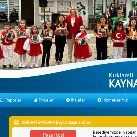
Kırklareli
KAYNA
Raporlar
Projeler
İhaleler
Hizmetlerimiz
KURBAN BAYRAMI Bayramlaşma töreni
Belediyemizde yapılan
Pazartesi
hemşehrilerimize çok t