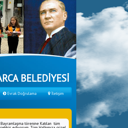
RCA BELEDİYESİ
Evrak Doğrulama
İletişim
 Bayramlaşma törenine Katılan tüm
eşekkür ediyorum, Tüm Halkımıza güzel